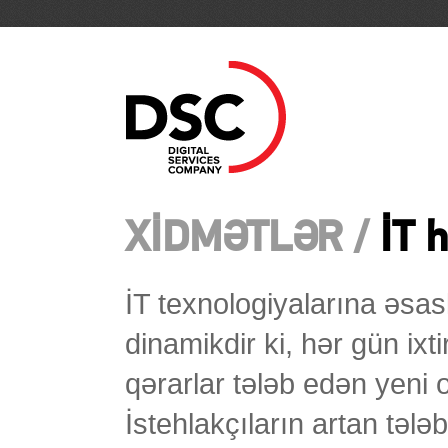
XİDMƏTLƏR /
İT h
İT texnologiyalarına əsa
dinamikdir ki, hər gün ixti
qərarlar tələb edən yeni o
İstehlakçıların artan təl