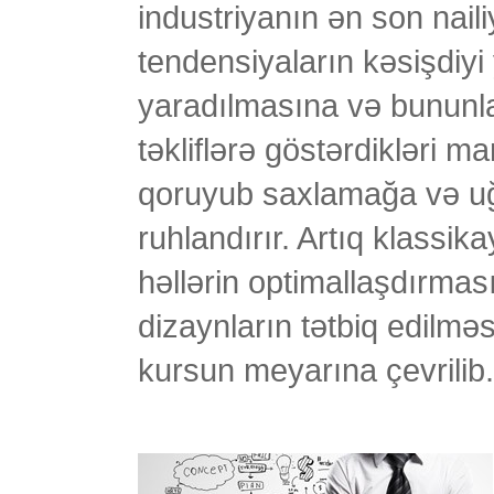
industriyanın ən son nailiy
tendensiyaların kəsişdiyi
yaradılmasına və bununla 
təkliflərə göstərdikləri 
qoruyub saxlamağa və uğu
ruhlandırır. Artıq klassik
həllərin optimallaşdırmas
dizaynların tətbiq edilməs
kursun meyarına çevrilib.