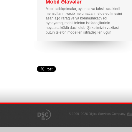
Mobil Əlavələr
Mobil tətbiqetmələr, əyləncə və təhsil xarakterli
məhsulların, vacib məlumatların əldə edilməsini
asanlaşdıraraq və ya kommunikativ rol
oynayaraq, mobil telefon istifadəçilərinin
həyatına köklü daxil olub. Şirkətimizin vəzifəsi
bütün telefon modelləri istifadəçiləri üçün
applikasiyalar yaratmaqdır - onları bahalı
smartfon almağa məcbur etmədən.
© 1999–2026 Digital Services Company.
Əla