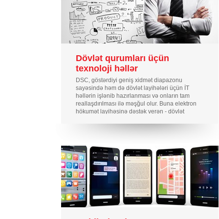
Dövlət qurumları üçün
texnoloji həllər
DSC, göstərdiyi geniş xidmət diapazonu
sayəsində həm də dövlət layihələri üçün İT
həllərin işlənib hazırlanması və onların tam
reallaşdırılması ilə məşğul olur. Buna elektron
hökumət layihəsinə dəstək verən - dövlət
təşkilatlarının işinin elektronlaşdırılması,
avtomatlaşdırılması üçün zəruri olan yüksək
texnologiyaların tətbiqi, analitik sistemlərin və
məlumat banklarının yaradılması, sosial
layihələrə göstərilən dəstək və s. daxildir.